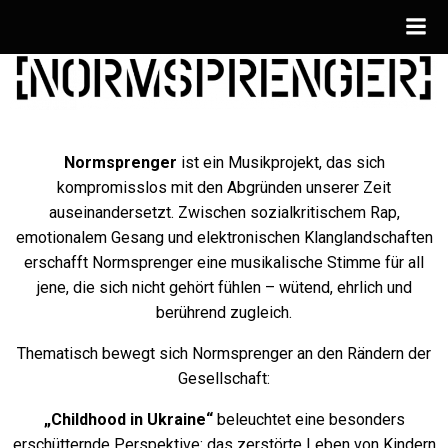
Zum
Inhalt
springen
Normsprenger
ist ein Musikprojekt, das sich
kompromisslos mit den Abgründen unserer Zeit
auseinandersetzt. Zwischen sozialkritischem Rap,
emotionalem Gesang und elektronischen Klanglandschaften
erschafft Normsprenger eine musikalische Stimme für all
jene, die sich nicht gehört fühlen – wütend, ehrlich und
berührend zugleich.
Thematisch bewegt sich Normsprenger an den Rändern der
Gesellschaft:
„Childhood in Ukraine“
beleuchtet eine besonders
erschütternde Perspektive: das zerstörte Leben von Kindern